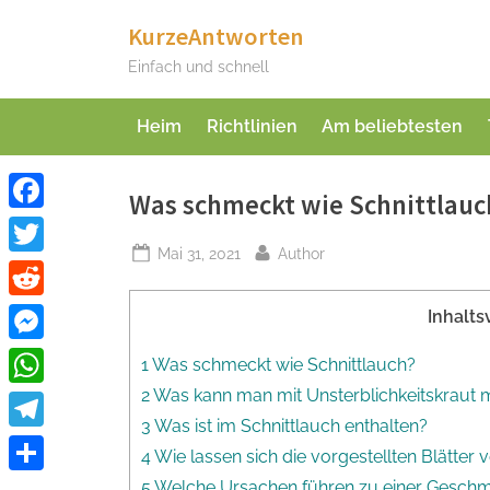
Skip
KurzeAntworten
to
Einfach und schnell
content
Heim
Richtlinien
Am beliebtesten
Was schmeckt wie Schnittlauc
Facebook
Posted
By
Mai 31, 2021
Author
Twitter
on
Reddit
Inhalts
Messenger
1 Was schmeckt wie Schnittlauch?
2 Was kann man mit Unsterblichkeitskraut
WhatsApp
3 Was ist im Schnittlauch enthalten?
Telegram
4 Wie lassen sich die vorgestellten Blätter
Teilen
5 Welche Ursachen führen zu einer Gesch