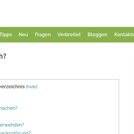
Tipps
Neu
Fragen
Verbreitet
Bloggen
Kontakt
h?
verzeichnis
[
hide
]
 machen?
 verwenden?
macksstörung?