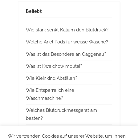
v
x
Beliebt
i
t
o
P
Wie stark senkt Kalium den Blutdruck?
u
o
s
s
Welche Ariel Pods fur weisse Wasche?
P
t
Was ist das Besondere an Gaggenau?
o
:
Was ist Kweichow moutai?
s
t
Wie Kleinkind Abstillen?
:
Wie Entsperre ich eine
Waschmaschine?
Welches Blutdruckmessgerat am
besten?
Wann mit Himbeerblattertee beginnen?
Wir verwenden Cookies auf unserer Website, um Ihnen