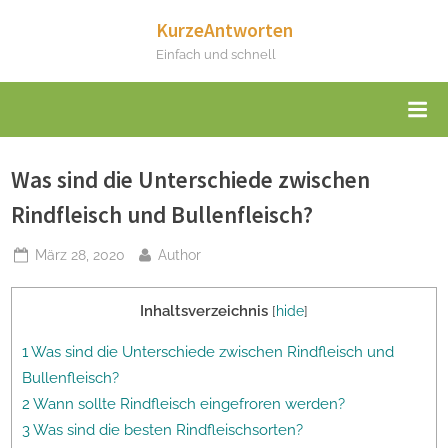
Skip
KurzeAntworten
to
Einfach und schnell
content
Was sind die Unterschiede zwischen
Rindfleisch und Bullenfleisch?
Posted
By
März 28, 2020
Author
on
Inhaltsverzeichnis
[
hide
]
1 Was sind die Unterschiede zwischen Rindfleisch und
Bullenfleisch?
2 Wann sollte Rindfleisch eingefroren werden?
3 Was sind die besten Rindfleischsorten?