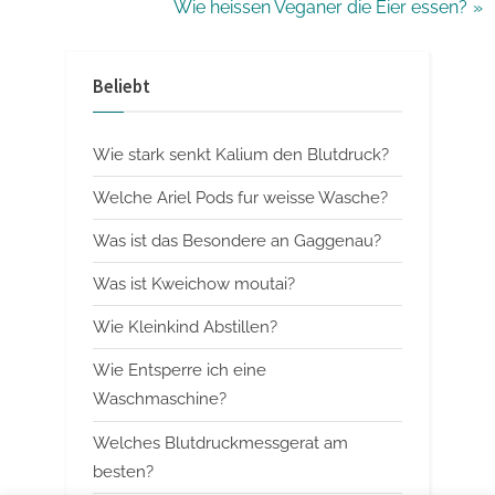
r
N
Wie heissen Veganer die Eier essen?
e
e
v
x
Beliebt
i
t
o
P
Wie stark senkt Kalium den Blutdruck?
u
o
s
s
Welche Ariel Pods fur weisse Wasche?
P
t
Was ist das Besondere an Gaggenau?
o
:
Was ist Kweichow moutai?
s
t
Wie Kleinkind Abstillen?
:
Wie Entsperre ich eine
Waschmaschine?
Welches Blutdruckmessgerat am
besten?