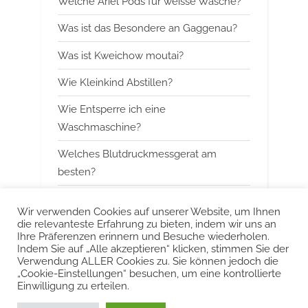
Welche Ariel Pods fur weisse Wasche?
o
t
Was ist das Besondere an Gaggenau?
s
:
Was ist Kweichow moutai?
t
:
Wie Kleinkind Abstillen?
Wie Entsperre ich eine
Waschmaschine?
Welches Blutdruckmessgerat am
besten?
Wann mit Himbeerblattertee beginnen?
Wir verwenden Cookies auf unserer Website, um Ihnen
die relevanteste Erfahrung zu bieten, indem wir uns an
Kann man Arbeitsspeicher kombinieren?
Ihre Präferenzen erinnern und Besuche wiederholen.
Indem Sie auf „Alle akzeptieren“ klicken, stimmen Sie der
Was ist das Besondere an Smeg?
Verwendung ALLER Cookies zu. Sie können jedoch die
„Cookie-Einstellungen“ besuchen, um eine kontrollierte
Einwilligung zu erteilen.