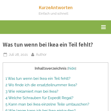
Skip
KurzeAntworten
to
Einfach und schnell
content
Was tun wenn bei Ikea ein Teil fehlt?
Posted
By
Juli 28, 2021
Author
on
Inhaltsverzeichnis
[
hide
]
1 Was tun wenn bei Ikea ein Teil fehlt?
2 Wo finde ich die ersatzteilnummer Ikea?
3 Wie reklamiert man bei Ikea?
4 Welche Schrauben für Expedit Regal?
5 Kann man bei Ikea einzelne Teile umtauschen?
6 Wie lange kann ich bei Ikea einkaufen?