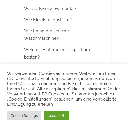
o
:
Was ist Kweichow moutai?
s
t
Wie Kleinkind Abstillen?
:
Wie Entsperre ich eine
Waschmaschine?
Welches Blutdruckmessgerat am
besten?
Wann mit Himbeerblattertee beginnen?
Wir verwenden Cookies auf unserer Website, um Ihnen
die relevanteste Erfahrung zu bieten, indem wir uns an
Kann man Arbeitsspeicher kombinieren?
Ihre Präferenzen erinnern und Besuche wiederholen.
Indem Sie auf „Alle akzeptieren“ klicken, stimmen Sie der
Was ist das Besondere an Smeg?
Verwendung ALLER Cookies zu. Sie können jedoch die
„Cookie-Einstellungen“ besuchen, um eine kontrollierte
Einwilligung zu erteilen.
Urheberrecht © 2022 KurzeAntworten
Cookie Settings
Accept All
Powered by
PressBook Blog WordPress theme