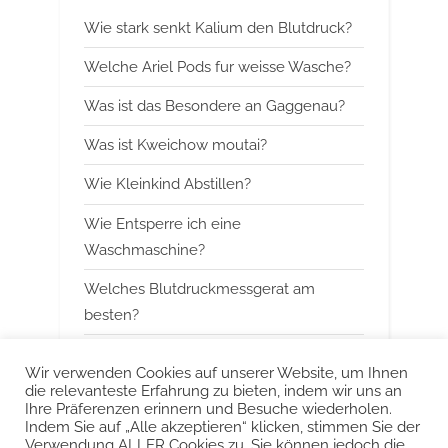
o
P
Wie stark senkt Kalium den Blutdruck?
u
o
s
s
Welche Ariel Pods fur weisse Wasche?
P
t
Was ist das Besondere an Gaggenau?
o
:
Was ist Kweichow moutai?
s
t
Wie Kleinkind Abstillen?
:
Wie Entsperre ich eine
Waschmaschine?
Welches Blutdruckmessgerat am
besten?
Wann mit Himbeerblattertee beginnen?
Wir verwenden Cookies auf unserer Website, um Ihnen
die relevanteste Erfahrung zu bieten, indem wir uns an
Kann man Arbeitsspeicher kombinieren?
Ihre Präferenzen erinnern und Besuche wiederholen.
Indem Sie auf „Alle akzeptieren“ klicken, stimmen Sie der
Was ist das Besondere an Smeg?
Verwendung ALLER Cookies zu. Sie können jedoch die