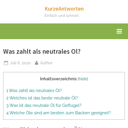
Skip
KurzeAntworten
to
Einfach und schnell
content
Was zahlt als neutrales Ol?
Posted
By
Juli 6, 2020
Author
on
Inhaltsverzeichnis
[
hide
]
1 Was zählt als neutrales Öl?
2 Welches ist das beste neutrale Öl?
3 Was ist das neutrale Öl für Geflügel?
4 Welche Öle sind am besten zum Backen geeignet?