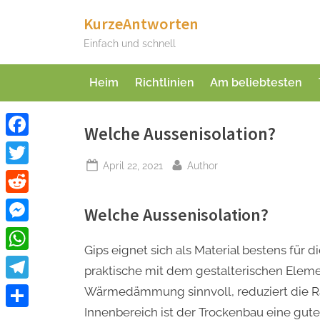
Skip
KurzeAntworten
to
Einfach und schnell
content
Heim
Richtlinien
Am beliebtesten
Welche Aussenisolation?
Facebook
Posted
By
April 22, 2021
Author
Twitter
on
Reddit
Welche Aussenisolation?
Messenger
Gips eignet sich als Material bestens für d
WhatsApp
praktische mit dem gestalterischen Eleme
Telegram
Wärmedämmung sinnvoll, reduziert die R
Innenbereich ist der Trockenbau eine gute
Teilen