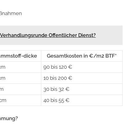
aßnahmen
 Verhandlungsrunde Offentlicher Dienst?
mmstoff-dicke
Gesamtkosten in €/m2 BTF*
cm
90 bis 120 €
cm
10 bis 200 €
cm
30 bis 32 €
 cm
40 bis 55 €
ämmung?