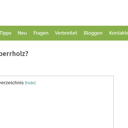
Tipps
Neu
Fragen
Verbreitet
Bloggen
Kontakt
perrholz?
verzeichnis
[
hide
]