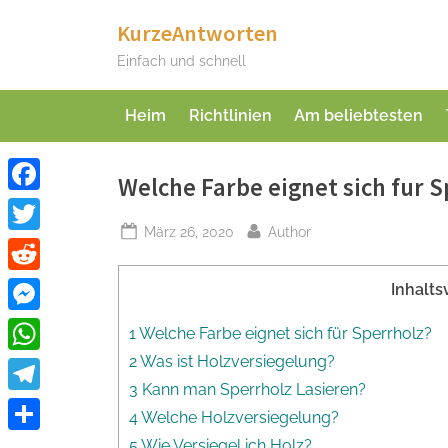
Skip
KurzeAntworten
to
Einfach und schnell
content
Heim
Richtlinien
Am beliebtesten
Welche Farbe eignet sich fur S
Facebook
Posted
By
März 26, 2020
Author
Twitter
on
Reddit
Inhalts
Messenger
1 Welche Farbe eignet sich für Sperrholz?
2 Was ist Holzversiegelung?
WhatsApp
3 Kann man Sperrholz Lasieren?
Telegram
4 Welche Holzversiegelung?
Teilen
5 Wie Versiegel ich Holz?