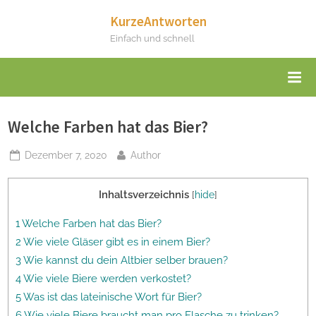
Skip
KurzeAntworten
to
Einfach und schnell
content
Welche Farben hat das Bier?
Posted
By
Dezember 7, 2020
Author
on
Inhaltsverzeichnis
[
hide
]
1 Welche Farben hat das Bier?
2 Wie viele Gläser gibt es in einem Bier?
3 Wie kannst du dein Altbier selber brauen?
4 Wie viele Biere werden verkostet?
5 Was ist das lateinische Wort für Bier?
6 Wie viele Biere braucht man pro Flasche zu trinken?