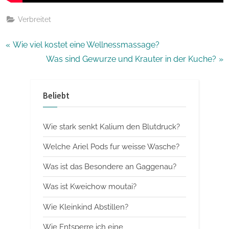
Verbreitet
Beitragsnavigation
P
Wie viel kostet eine Wellnessmassage?
r
N
Was sind Gewurze und Krauter in der Kuche?
e
e
v
x
Beliebt
i
t
o
P
Wie stark senkt Kalium den Blutdruck?
u
o
s
s
Welche Ariel Pods fur weisse Wasche?
P
t
Was ist das Besondere an Gaggenau?
o
:
Was ist Kweichow moutai?
s
t
Wie Kleinkind Abstillen?
:
Wie Entsperre ich eine