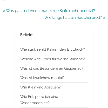
Beitragsnavigation
P
Was passiert wenn man keine Seife mehr benutzt?
r
N
Wie lange halt ein Raucherbrett?
e
e
v
x
Beliebt
i
t
o
P
Wie stark senkt Kalium den Blutdruck?
u
o
s
s
Welche Ariel Pods fur weisse Wasche?
P
t
Was ist das Besondere an Gaggenau?
o
:
Was ist Kweichow moutai?
s
t
Wie Kleinkind Abstillen?
:
Wie Entsperre ich eine
Waschmaschine?