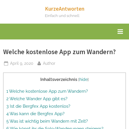
Skip
KurzeAntworten
to
Einfach und schnell
content
Welche kostenlose App zum Wandern?
Posted
By
April 9, 2020
Author
on
Inhaltsverzeichnis
[
hide
]
1 Welche kostenlose App zum Wandern?
2 Welche Wander App gibt es?
3 Ist die Bergfex App kostenlos?
4 Was kann die Bergfex App?
5 Was ist wichtig beim Wandern mit Zelt?
6 Wie könnt ihr die Solo-Wanderungen steigern?