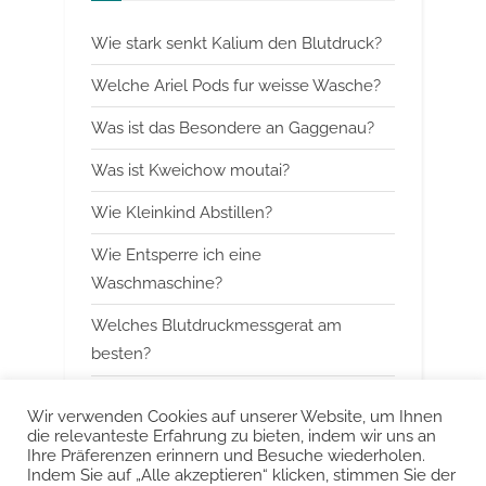
o
P
Wie stark senkt Kalium den Blutdruck?
u
o
s
s
Welche Ariel Pods fur weisse Wasche?
P
t
Was ist das Besondere an Gaggenau?
o
:
Was ist Kweichow moutai?
s
t
Wie Kleinkind Abstillen?
:
Wie Entsperre ich eine
Waschmaschine?
Welches Blutdruckmessgerat am
besten?
Wann mit Himbeerblattertee beginnen?
Wir verwenden Cookies auf unserer Website, um Ihnen
die relevanteste Erfahrung zu bieten, indem wir uns an
Kann man Arbeitsspeicher kombinieren?
Ihre Präferenzen erinnern und Besuche wiederholen.
Indem Sie auf „Alle akzeptieren“ klicken, stimmen Sie der
Was ist das Besondere an Smeg?