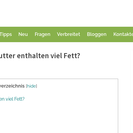
Tipps
Neu
Fragen
Verbreitet
Bloggen
Kontakt
tter enthalten viel Fett?
verzeichnis
[
hide
]
n viel Fett?