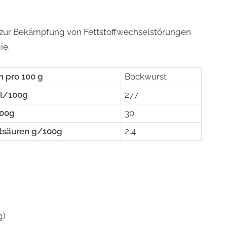
t zur Bekämpfung von Fettstoffwechselstörungen
ie.
 pro 100 g
Bockwurst
al/100g
277
100g
30
ttsäuren g/100g
2,4
g)