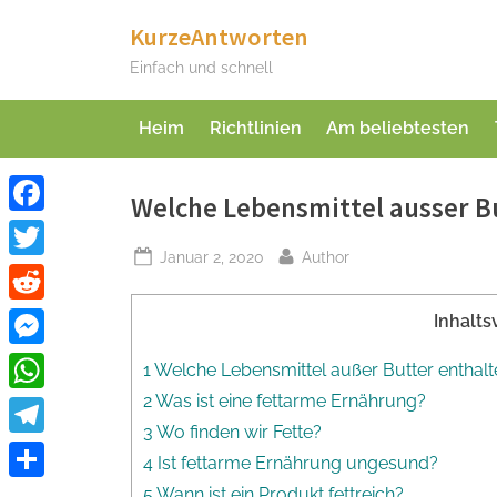
Skip
KurzeAntworten
to
Einfach und schnell
content
Heim
Richtlinien
Am beliebtesten
Welche Lebensmittel ausser Bu
Facebook
Posted
By
Januar 2, 2020
Author
Twitter
on
Reddit
Inhalts
Messenger
1 Welche Lebensmittel außer Butter enthalte
2 Was ist eine fettarme Ernährung?
WhatsApp
3 Wo finden wir Fette?
Telegram
4 Ist fettarme Ernährung ungesund?
Teilen
5 Wann ist ein Produkt fettreich?