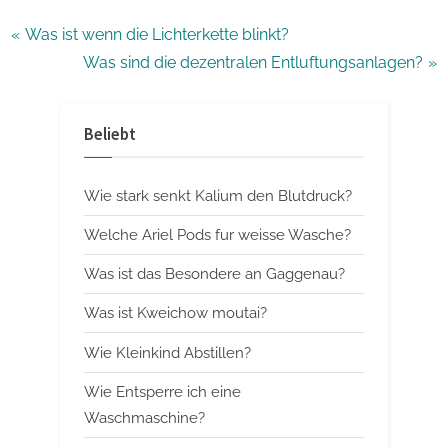
Beitragsnavigation
P
Was ist wenn die Lichterkette blinkt?
r
N
Was sind die dezentralen Entluftungsanlagen?
e
e
v
x
Beliebt
i
t
o
P
Wie stark senkt Kalium den Blutdruck?
u
o
s
s
Welche Ariel Pods fur weisse Wasche?
P
t
Was ist das Besondere an Gaggenau?
o
:
Was ist Kweichow moutai?
s
t
Wie Kleinkind Abstillen?
:
Wie Entsperre ich eine
Waschmaschine?