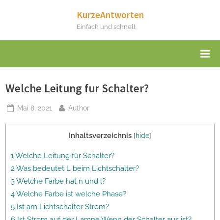
Skip
KurzeAntworten
to
Einfach und schnell
content
Welche Leitung fur Schalter?
Posted
By
Mai 8, 2021
Author
on
Inhaltsverzeichnis
[
hide
]
1 Welche Leitung für Schalter?
2 Was bedeutet L beim Lichtschalter?
3 Welche Farbe hat n und l?
4 Welche Farbe ist welche Phase?
5 Ist am Lichtschalter Strom?
6 Ist Strom auf der Lampe Wenn der Schalter aus ist?