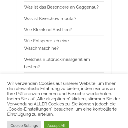
P
t
Was ist das Besondere an Gaggenau?
o
:
Was ist Kweichow moutai?
s
t
Wie Kleinkind Abstillen?
:
Wie Entsperre ich eine
Waschmaschine?
Welches Blutdruckmessgerat am
besten?
Wann mit Himbeerblattertee beginnen?
Wir verwenden Cookies auf unserer Website, um Ihnen
die relevanteste Erfahrung zu bieten, indem wir uns an
Kann man Arbeitsspeicher kombinieren?
Ihre Präferenzen erinnern und Besuche wiederholen.
Indem Sie auf „Alle akzeptieren“ klicken, stimmen Sie der
Was ist das Besondere an Smeg?
Verwendung ALLER Cookies zu. Sie können jedoch die
„Cookie-Einstellungen“ besuchen, um eine kontrollierte
Einwilligung zu erteilen.
Urheberrecht © 2022 KurzeAntworten
Cookie Settings
Accept All