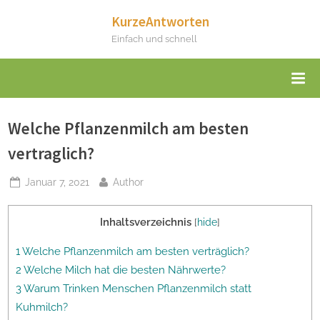
Skip
KurzeAntworten
to
Einfach und schnell
content
Welche Pflanzenmilch am besten
vertraglich?
Posted
By
Januar 7, 2021
Author
on
Inhaltsverzeichnis
[
hide
]
1 Welche Pflanzenmilch am besten verträglich?
2 Welche Milch hat die besten Nährwerte?
3 Warum Trinken Menschen Pflanzenmilch statt
Kuhmilch?