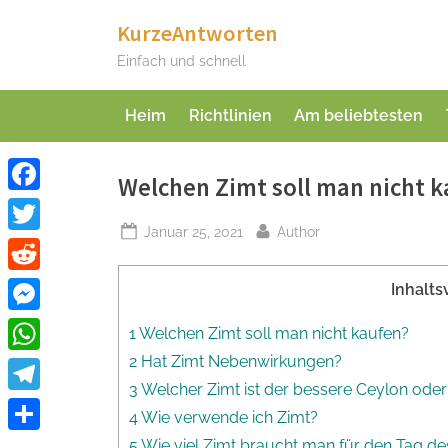
Skip
KurzeAntworten
to
Einfach und schnell
content
Heim
Richtlinien
Am beliebtesten
Welchen Zimt soll man nicht 
Facebook
Posted
By
Januar 25, 2021
Author
Twitter
on
Reddit
Inhalts
Messenger
1 Welchen Zimt soll man nicht kaufen?
2 Hat Zimt Nebenwirkungen?
WhatsApp
3 Welcher Zimt ist der bessere Ceylon oder
Telegram
4 Wie verwende ich Zimt?
Teilen
5 Wie viel Zimt braucht man für den Tag de