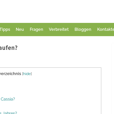
Tipps
Neu
Fragen
Verbreitet
Bloggen
Kontakt
kaufen?
verzeichnis
[
hide
]
 Cassia?
s Jahres?