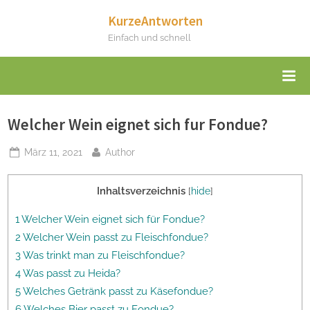
Skip
KurzeAntworten
to
Einfach und schnell
content
Welcher Wein eignet sich fur Fondue?
Posted
By
März 11, 2021
Author
on
Inhaltsverzeichnis
[
hide
]
1 Welcher Wein eignet sich für Fondue?
2 Welcher Wein passt zu Fleischfondue?
3 Was trinkt man zu Fleischfondue?
4 Was passt zu Heida?
5 Welches Getränk passt zu Käsefondue?
6 Welches Bier passt zu Fondue?