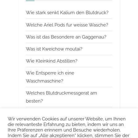
o
P
Wie stark senkt Kalium den Blutdruck?
u
o
s
s
Welche Ariel Pods fur weisse Wasche?
P
t
Was ist das Besondere an Gaggenau?
o
:
Was ist Kweichow moutai?
s
t
Wie Kleinkind Abstillen?
:
Wie Entsperre ich eine
Waschmaschine?
Welches Blutdruckmessgerat am
besten?
Wann mit Himbeerblattertee beginnen?
Wir verwenden Cookies auf unserer Website, um Ihnen
die relevanteste Erfahrung zu bieten, indem wir uns an
Kann man Arbeitsspeicher kombinieren?
Ihre Präferenzen erinnern und Besuche wiederholen.
Indem Sie auf „Alle akzeptieren“ klicken, stimmen Sie der
Was ist das Besondere an Smeg?