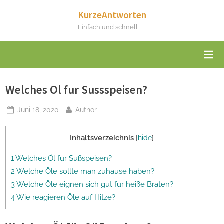
Skip
KurzeAntworten
to
Einfach und schnell
content
Welches Ol fur Sussspeisen?
Posted
By
Juni 18, 2020
Author
on
Inhaltsverzeichnis
[
hide
]
1 Welches Öl für Süßspeisen?
2 Welche Öle sollte man zuhause haben?
3 Welche Öle eignen sich gut für heiße Braten?
4 Wie reagieren Öle auf Hitze?