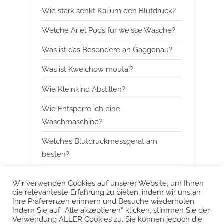
Wie stark senkt Kalium den Blutdruck?
u
o
s
s
Welche Ariel Pods fur weisse Wasche?
P
t
Was ist das Besondere an Gaggenau?
o
:
Was ist Kweichow moutai?
s
t
Wie Kleinkind Abstillen?
:
Wie Entsperre ich eine
Waschmaschine?
Welches Blutdruckmessgerat am
besten?
Wann mit Himbeerblattertee beginnen?
Wir verwenden Cookies auf unserer Website, um Ihnen
die relevanteste Erfahrung zu bieten, indem wir uns an
Kann man Arbeitsspeicher kombinieren?
Ihre Präferenzen erinnern und Besuche wiederholen.
Indem Sie auf „Alle akzeptieren“ klicken, stimmen Sie der
Was ist das Besondere an Smeg?
Verwendung ALLER Cookies zu. Sie können jedoch die