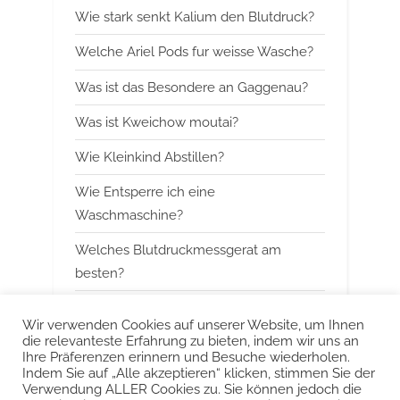
Wie stark senkt Kalium den Blutdruck?
s
o
P
s
Welche Ariel Pods fur weisse Wasche?
o
t
Was ist das Besondere an Gaggenau?
s
:
Was ist Kweichow moutai?
t
:
Wie Kleinkind Abstillen?
Wie Entsperre ich eine
Waschmaschine?
Welches Blutdruckmessgerat am
besten?
Wann mit Himbeerblattertee beginnen?
Wir verwenden Cookies auf unserer Website, um Ihnen
die relevanteste Erfahrung zu bieten, indem wir uns an
Kann man Arbeitsspeicher kombinieren?
Ihre Präferenzen erinnern und Besuche wiederholen.
Indem Sie auf „Alle akzeptieren“ klicken, stimmen Sie der
Was ist das Besondere an Smeg?
Verwendung ALLER Cookies zu. Sie können jedoch die