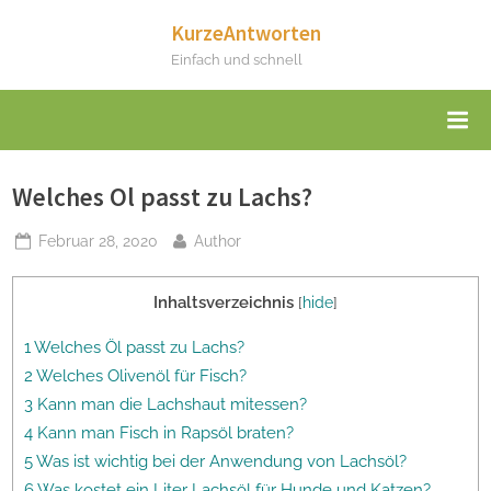
Skip
KurzeAntworten
to
Einfach und schnell
content
Welches Ol passt zu Lachs?
Posted
By
Februar 28, 2020
Author
on
Inhaltsverzeichnis
[
hide
]
1 Welches Öl passt zu Lachs?
2 Welches Olivenöl für Fisch?
3 Kann man die Lachshaut mitessen?
4 Kann man Fisch in Rapsöl braten?
5 Was ist wichtig bei der Anwendung von Lachsöl?
6 Was kostet ein Liter Lachsöl für Hunde und Katzen?