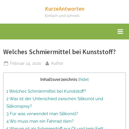
Skip
KurzeAntworten
to
Einfach und schnell
content
Welches Schmiermittel bei Kunststoff?
Posted
By
Februar 24, 2020
Author
on
Inhaltsverzeichnis
[
hide
]
1 Welches Schmiermittel bei Kunststoff?
2 Was ist der Unterschied zwischen Silikonöl und
Silikonspray?
3 Für was verwendet man Silikonöl?
4 Wo muss man ein Fahrrad ölen?
5 Warum ist als Schmierstoff nur Öl und kein Fett