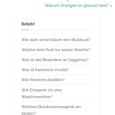
r
N
Warum Orangen so gesund sind?
e
e
v
x
Beliebt
i
t
o
P
Wie stark senkt Kalium den Blutdruck?
u
o
s
s
Welche Ariel Pods fur weisse Wasche?
P
t
Was ist das Besondere an Gaggenau?
o
:
Was ist Kweichow moutai?
s
t
Wie Kleinkind Abstillen?
:
Wie Entsperre ich eine
Waschmaschine?
Welches Blutdruckmessgerat am
besten?