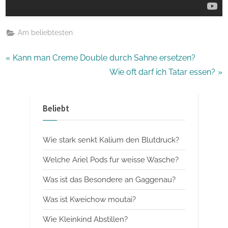
Am beliebtesten
Beitragsnavigation
P
Kann man Creme Double durch Sahne ersetzen?
r
N
Wie oft darf ich Tatar essen?
e
e
v
x
Beliebt
i
t
o
P
Wie stark senkt Kalium den Blutdruck?
u
o
s
s
Welche Ariel Pods fur weisse Wasche?
P
t
Was ist das Besondere an Gaggenau?
o
:
Was ist Kweichow moutai?
s
t
Wie Kleinkind Abstillen?