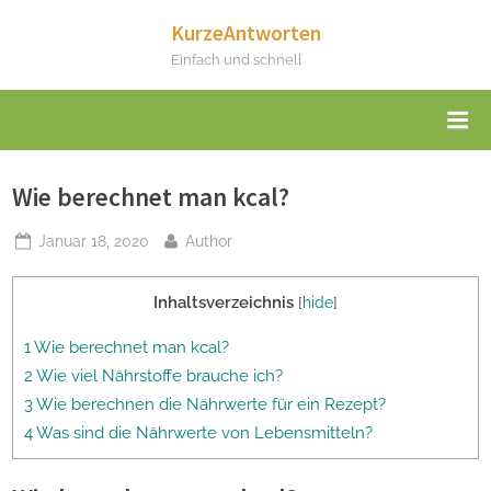
Skip
KurzeAntworten
to
Einfach und schnell
content
Wie berechnet man kcal?
Posted
By
Januar 18, 2020
Author
on
Inhaltsverzeichnis
[
hide
]
1 Wie berechnet man kcal?
2 Wie viel Nährstoffe brauche ich?
3 Wie berechnen die Nährwerte für ein Rezept?
4 Was sind die Nährwerte von Lebensmitteln?