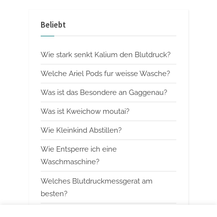
e
e
v
x
Beliebt
i
t
o
P
Wie stark senkt Kalium den Blutdruck?
u
o
s
s
Welche Ariel Pods fur weisse Wasche?
P
t
Was ist das Besondere an Gaggenau?
o
:
Was ist Kweichow moutai?
s
t
Wie Kleinkind Abstillen?
:
Wie Entsperre ich eine
Waschmaschine?
Welches Blutdruckmessgerat am
besten?
Wann mit Himbeerblattertee beginnen?