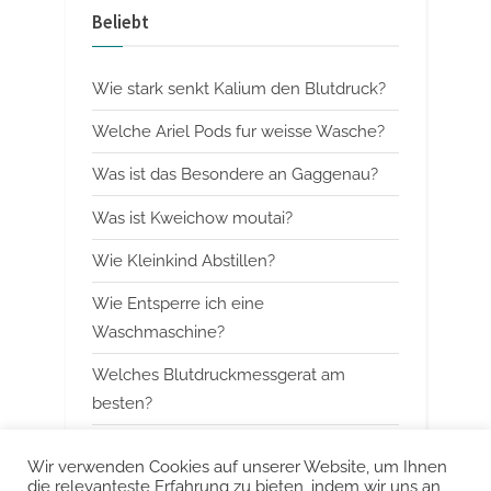
v
x
Beliebt
i
t
o
P
Wie stark senkt Kalium den Blutdruck?
u
o
s
s
Welche Ariel Pods fur weisse Wasche?
P
t
Was ist das Besondere an Gaggenau?
o
:
Was ist Kweichow moutai?
s
t
Wie Kleinkind Abstillen?
:
Wie Entsperre ich eine
Waschmaschine?
Welches Blutdruckmessgerat am
besten?
Wann mit Himbeerblattertee beginnen?
Wir verwenden Cookies auf unserer Website, um Ihnen
die relevanteste Erfahrung zu bieten, indem wir uns an
Kann man Arbeitsspeicher kombinieren?