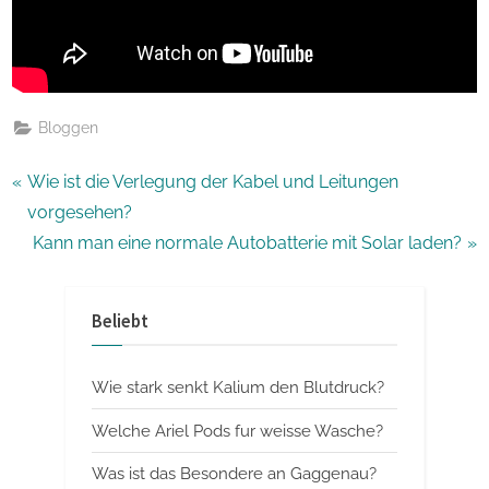
Bloggen
Beitragsnavigation
P
Wie ist die Verlegung der Kabel und Leitungen
r
vorgesehen?
e
N
Kann man eine normale Autobatterie mit Solar laden?
v
e
i
x
Beliebt
o
t
u
P
Wie stark senkt Kalium den Blutdruck?
s
o
P
s
Welche Ariel Pods fur weisse Wasche?
o
t
Was ist das Besondere an Gaggenau?
s
: