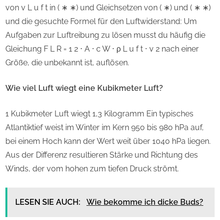
von v L u f t in ( ∗ ∗) und Gleichsetzen von ( ∗) und ( ∗ ∗)
und die gesuchte Formel für den Luftwiderstand: Um
Aufgaben zur Luftreibung zu lösen musst du häufig die
Gleichung F L R = 1 2 ⋅ A ⋅ c W ⋅ ρ L u f t ⋅ v 2 nach einer
Größe, die unbekannt ist, auflösen.
Wie viel Luft wiegt eine Kubikmeter Luft?
1 Kubikmeter Luft wiegt 1,3 Kilogramm Ein typisches
Atlantiktief weist im Winter im Kern 950 bis 980 hPa auf,
bei einem Hoch kann der Wert weit über 1040 hPa liegen.
Aus der Differenz resultieren Stärke und Richtung des
Winds, der vom hohen zum tiefen Druck strömt.
LESEN SIE AUCH:
Wie bekomme ich dicke Buds?