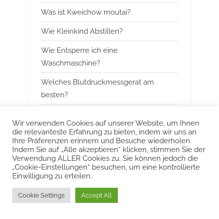
Was ist Kweichow moutai?
t
:
Wie Kleinkind Abstillen?
Wie Entsperre ich eine
Waschmaschine?
Welches Blutdruckmessgerat am
besten?
Wann mit Himbeerblattertee beginnen?
Wir verwenden Cookies auf unserer Website, um Ihnen
die relevanteste Erfahrung zu bieten, indem wir uns an
Kann man Arbeitsspeicher kombinieren?
Ihre Präferenzen erinnern und Besuche wiederholen.
Indem Sie auf „Alle akzeptieren“ klicken, stimmen Sie der
Was ist das Besondere an Smeg?
Verwendung ALLER Cookies zu. Sie können jedoch die
„Cookie-Einstellungen“ besuchen, um eine kontrollierte
Einwilligung zu erteilen.
Urheberrecht © 2022 KurzeAntworten
Cookie Settings
Accept All
Powered by
PressBook Blog WordPress theme