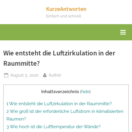
Skip
KurzeAntworten
to
Einfach und schnell
content
Wie entsteht die Luftzirkulation in der
Raummitte?
Posted
By
August 5, 2020
Author
on
Inhaltsverzeichnis
[
hide
]
1 Wie entsteht die Luftzirkulation in der Raummitte?
2 Wie groß ist der erforderliche Luftstrom in klimatisierten
Räumen?
3 Wie hoch ist die Lufttemperatur der Wände?