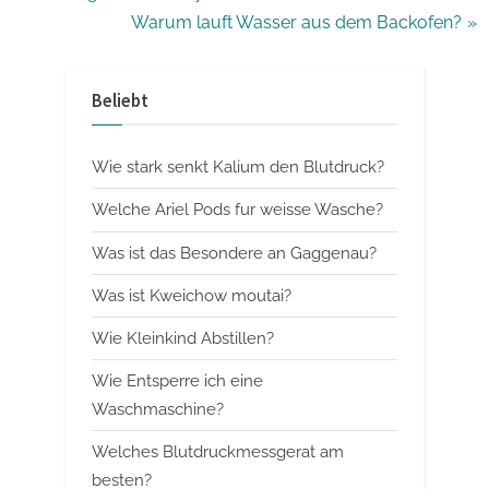
r
N
Warum lauft Wasser aus dem Backofen?
e
e
v
x
Beliebt
i
t
o
P
Wie stark senkt Kalium den Blutdruck?
u
o
s
s
Welche Ariel Pods fur weisse Wasche?
P
t
Was ist das Besondere an Gaggenau?
o
:
Was ist Kweichow moutai?
s
t
Wie Kleinkind Abstillen?
:
Wie Entsperre ich eine
Waschmaschine?
Welches Blutdruckmessgerat am
besten?