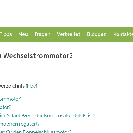
Tipps
Neu
Fragen
Verbreitet
Bloggen
Kontakt
en Wechselstrommotor?
verzeichnis
[
hide
]
trommotor?
otor?
im Anlauf Wenn der Kondensator defekt ist?
motoren reguliert?
et für den Doppelschlussmotor?