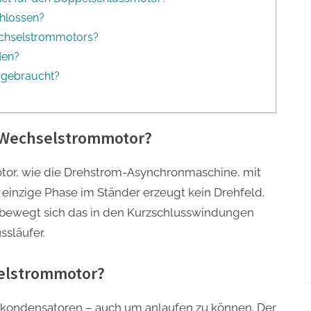
hlossen?
wechselstrommotors?
den?
 gebraucht?
n Wechselstrommotor?
tor, wie die Drehstrom-Asynchronmaschine, mit
 einzige Phase im Ständer erzeugt kein Drehfeld.
, bewegt sich das in den Kurzschlusswindungen
släufer.
elstrommotor?
ondensatoren – auch um anlaufen zu können. Der