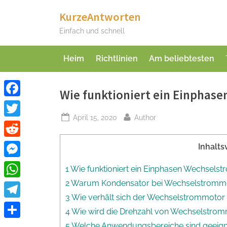
Skip
KurzeAntworten
to
Einfach und schnell
content
Heim
Richtlinien
Am beliebtesten
Wie funktioniert ein Einphas
Facebook
Posted
By
April 15, 2020
Author
Twitter
on
Reddit
Inhalts
Messenger
1 Wie funktioniert ein Einphasen Wechsels
2 Warum Kondensator bei Wechselstromm
WhatsApp
3 Wie verhält sich der Wechselstrommotor 
Telegram
4 Wie wird die Drehzahl von Wechselstrom
Teilen
5 Welche Anwendungsbereiche sind geeign