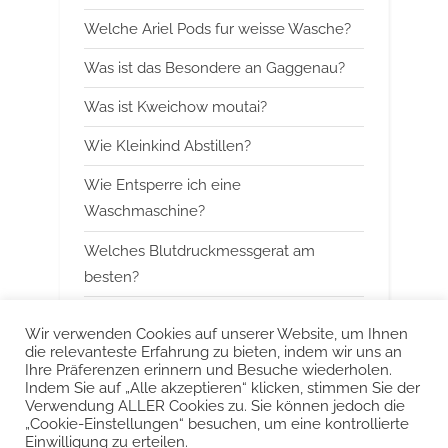
s
s
Welche Ariel Pods fur weisse Wasche?
P
t
Was ist das Besondere an Gaggenau?
o
:
Was ist Kweichow moutai?
s
t
Wie Kleinkind Abstillen?
:
Wie Entsperre ich eine
Waschmaschine?
Welches Blutdruckmessgerat am
besten?
Wann mit Himbeerblattertee beginnen?
Wir verwenden Cookies auf unserer Website, um Ihnen
die relevanteste Erfahrung zu bieten, indem wir uns an
Kann man Arbeitsspeicher kombinieren?
Ihre Präferenzen erinnern und Besuche wiederholen.
Indem Sie auf „Alle akzeptieren“ klicken, stimmen Sie der
Was ist das Besondere an Smeg?
Verwendung ALLER Cookies zu. Sie können jedoch die
„Cookie-Einstellungen“ besuchen, um eine kontrollierte
Einwilligung zu erteilen.