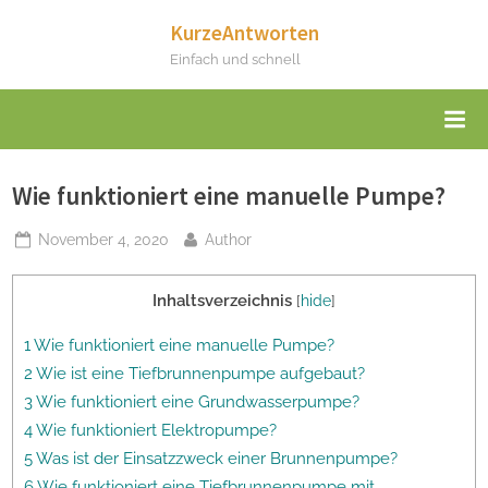
Skip
KurzeAntworten
to
Einfach und schnell
content
Wie funktioniert eine manuelle Pumpe?
Posted
By
November 4, 2020
Author
on
Inhaltsverzeichnis
[
hide
]
1 Wie funktioniert eine manuelle Pumpe?
2 Wie ist eine Tiefbrunnenpumpe aufgebaut?
3 Wie funktioniert eine Grundwasserpumpe?
4 Wie funktioniert Elektropumpe?
5 Was ist der Einsatzzweck einer Brunnenpumpe?
6 Wie funktioniert eine Tiefbrunnenpumpe mit