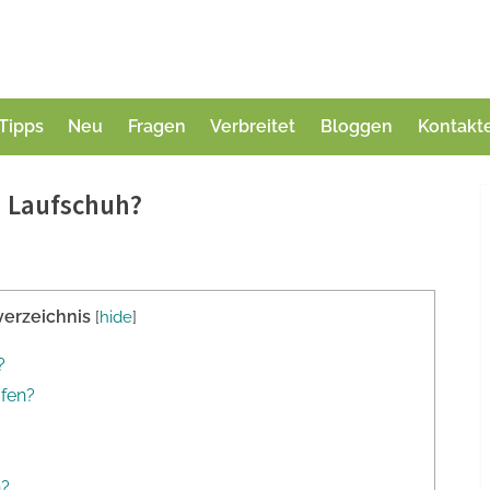
Tipps
Neu
Fragen
Verbreitet
Bloggen
Kontakt
n Laufschuh?
verzeichnis
[
hide
]
?
ufen?
n?