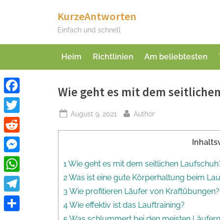
Skip
KurzeAntworten
to
Einfach und schnell
content
Heim
Richtlinien
Am beliebtesten
Wie geht es mit dem seitliche
Facebook
Posted
By
August 9, 2021
Author
Twitter
on
Reddit
Inhalts
Messenger
1 Wie geht es mit dem seitlichen Laufschuh
2 Was ist eine gute Körperhaltung beim La
WhatsApp
3 Wie profitieren Läufer von Kraftübungen?
Telegram
4 Wie effektiv ist das Lauftraining?
Teilen
5 Was schlummert bei den meisten Läufer