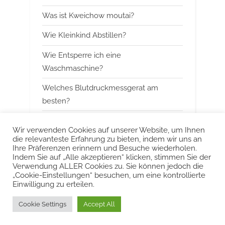
o
:
Was ist Kweichow moutai?
s
t
Wie Kleinkind Abstillen?
:
Wie Entsperre ich eine
Waschmaschine?
Welches Blutdruckmessgerat am
besten?
Wann mit Himbeerblattertee beginnen?
Wir verwenden Cookies auf unserer Website, um Ihnen
die relevanteste Erfahrung zu bieten, indem wir uns an
Kann man Arbeitsspeicher kombinieren?
Ihre Präferenzen erinnern und Besuche wiederholen.
Indem Sie auf „Alle akzeptieren“ klicken, stimmen Sie der
Was ist das Besondere an Smeg?
Verwendung ALLER Cookies zu. Sie können jedoch die
„Cookie-Einstellungen“ besuchen, um eine kontrollierte
Einwilligung zu erteilen.
Urheberrecht © 2022 KurzeAntworten
Cookie Settings
Accept All
Powered by
PressBook Blog WordPress theme