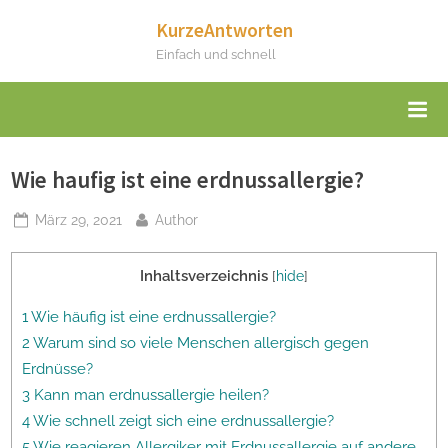
Skip
KurzeAntworten
to
Einfach und schnell
content
Wie haufig ist eine erdnussallergie?
Posted
By
März 29, 2021
Author
on
Inhaltsverzeichnis
[
hide
]
1 Wie häufig ist eine erdnussallergie?
2 Warum sind so viele Menschen allergisch gegen
Erdnüsse?
3 Kann man erdnussallergie heilen?
4 Wie schnell zeigt sich eine erdnussallergie?
5 Wie reagieren Allergiker mit Erdnussallergie auf andere