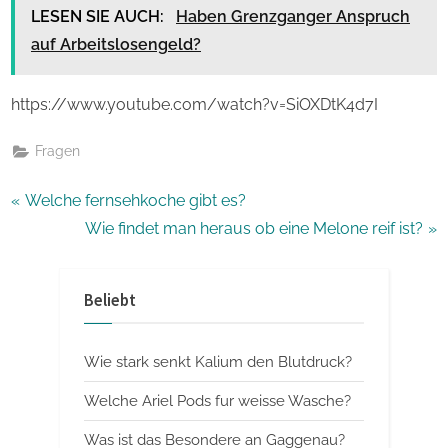
LESEN SIE AUCH:
Haben Grenzganger Anspruch
auf Arbeitslosengeld?
https://www.youtube.com/watch?v=SiOXDtK4d7I
Fragen
Beitragsnavigation
P
Welche fernsehkoche gibt es?
r
N
Wie findet man heraus ob eine Melone reif ist?
e
e
v
x
Beliebt
i
t
o
P
Wie stark senkt Kalium den Blutdruck?
u
o
s
s
Welche Ariel Pods fur weisse Wasche?
P
t
Was ist das Besondere an Gaggenau?