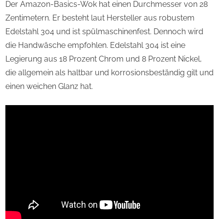
Der Amazon-Basics-Wok hat einen Durchmesser von 28
Zentimetern. Er besteht laut Hersteller aus robustem
Edelstahl 304 und ist spülmaschinenfest. Dennoch wird
die Handwäsche empfohlen. Edelstahl 304 ist eine
Legierung aus 18 Prozent Chrom und 8 Prozent Nickel,
die allgemein als haltbar und korrosionsbeständig gilt und
einen weichen Glanz hat.