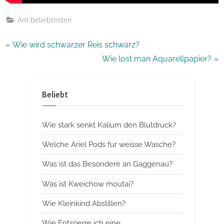
Am beliebtesten
Beitragsnavigation
P
Wie wird schwarzer Reis schwarz?
r
N
Wie lost man Aquarellpapier?
e
e
v
x
Beliebt
i
t
o
P
Wie stark senkt Kalium den Blutdruck?
u
o
s
s
Welche Ariel Pods fur weisse Wasche?
P
t
Was ist das Besondere an Gaggenau?
o
:
Was ist Kweichow moutai?
s
t
Wie Kleinkind Abstillen?
:
Wie Entsperre ich eine