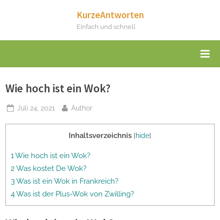
Skip
KurzeAntworten
to
Einfach und schnell
content
Wie hoch ist ein Wok?
Posted
By
Juli 24, 2021
Author
on
Inhaltsverzeichnis
[
hide
]
1 Wie hoch ist ein Wok?
2 Was kostet De Wok?
3 Was ist ein Wok in Frankreich?
4 Was ist der Plus-Wok von Zwilling?