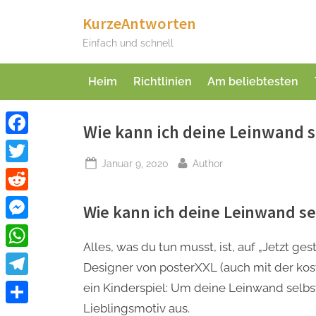
Skip
KurzeAntworten
to
Einfach und schnell
content
Heim
Richtlinien
Am beliebtesten
Wie kann ich deine Leinwand s
Facebook
Posted
By
Januar 9, 2020
Author
Twitter
on
Reddit
Wie kann ich deine Leinwand se
Messenger
Alles, was du tun musst, ist, auf „Jetzt ges
WhatsApp
Designer von posterXXL (auch mit der kos
Telegram
ein Kinderspiel: Um deine Leinwand selbst
Lieblingsmotiv aus.
Teilen