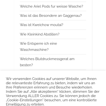
s
s
Welche Ariel Pods fur weisse Wasche?
P
t
Was ist das Besondere an Gaggenau?
o
:
Was ist Kweichow moutai?
s
t
Wie Kleinkind Abstillen?
:
Wie Entsperre ich eine
Waschmaschine?
Welches Blutdruckmessgerat am
besten?
Wann mit Himbeerblattertee beginnen?
Wir verwenden Cookies auf unserer Website, um Ihnen
die relevanteste Erfahrung zu bieten, indem wir uns an
Kann man Arbeitsspeicher kombinieren?
Ihre Präferenzen erinnern und Besuche wiederholen.
Indem Sie auf „Alle akzeptieren“ klicken, stimmen Sie der
Was ist das Besondere an Smeg?
Verwendung ALLER Cookies zu. Sie können jedoch die
„Cookie-Einstellungen“ besuchen, um eine kontrollierte
Einwilligung zu erteilen.