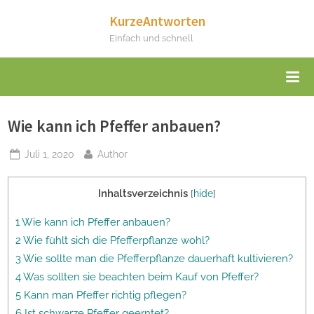
Skip
KurzeAntworten
to
Einfach und schnell
content
Wie kann ich Pfeffer anbauen?
Posted
By
Juli 1, 2020
Author
on
Inhaltsverzeichnis
[
hide
]
1 Wie kann ich Pfeffer anbauen?
2 Wie fühlt sich die Pfefferpflanze wohl?
3 Wie sollte man die Pfefferpflanze dauerhaft kultivieren?
4 Was sollten sie beachten beim Kauf von Pfeffer?
5 Kann man Pfeffer richtig pflegen?
6 Ist schwarze Pfeffer geerntet?