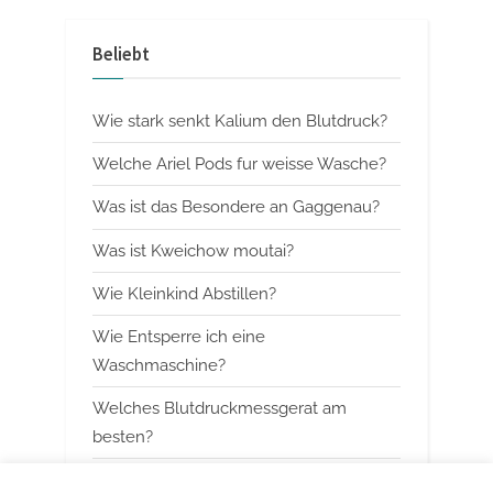
e
e
v
x
Beliebt
i
t
o
P
Wie stark senkt Kalium den Blutdruck?
u
o
s
s
Welche Ariel Pods fur weisse Wasche?
P
t
Was ist das Besondere an Gaggenau?
o
:
Was ist Kweichow moutai?
s
t
Wie Kleinkind Abstillen?
:
Wie Entsperre ich eine
Waschmaschine?
Welches Blutdruckmessgerat am
besten?
Wann mit Himbeerblattertee beginnen?