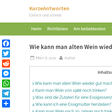
Skip
KurzeAntworten
to
Einfach und schnell
content
Heim
Richtlinien
Am beliebtesten
Wie kann man alten Wein wie
Facebook
Posted
By
März 8, 2021
Author
Twitter
on
Reddit
Inhalts
Messenger
1 Wie kann man alten Wein wieder gut mac
2 Kann man Wein von 1988 noch trinken?
WhatsApp
3 Was sind die Zutaten für eine Essigessen
Telegram
4 Wie kann ich eine Essigmutter herstellen?
Teilen
5 Kann man Wein nach 20 Jahren noch trin