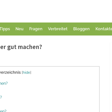
Tipps
Neu
Fragen
Verbreitet
Bloggen
Kontakt
der gut machen?
verzeichnis
[
hide
]
hen?
z?
ken?