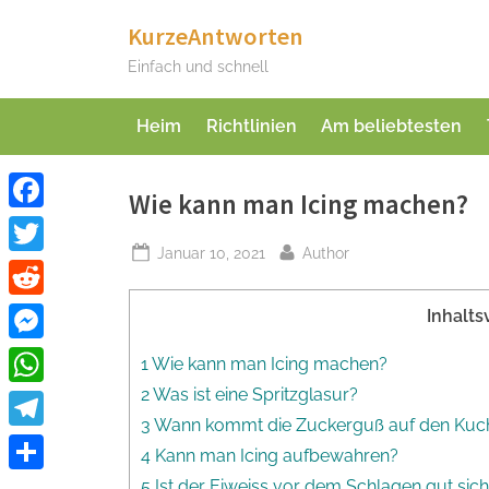
Skip
KurzeAntworten
to
Einfach und schnell
content
Heim
Richtlinien
Am beliebtesten
Wie kann man Icing machen?
Facebook
Posted
By
Januar 10, 2021
Author
Twitter
on
Reddit
Inhalts
Messenger
1 Wie kann man Icing machen?
2 Was ist eine Spritzglasur?
WhatsApp
3 Wann kommt die Zuckerguß auf den Kuc
Telegram
4 Kann man Icing aufbewahren?
Teilen
5 Ist der Eiweiss vor dem Schlagen gut sic