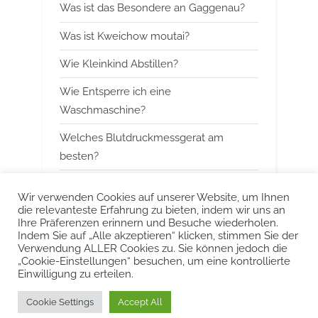
Was ist das Besondere an Gaggenau?
o
:
Was ist Kweichow moutai?
s
t
Wie Kleinkind Abstillen?
:
Wie Entsperre ich eine
Waschmaschine?
Welches Blutdruckmessgerat am
besten?
Wann mit Himbeerblattertee beginnen?
Wir verwenden Cookies auf unserer Website, um Ihnen
die relevanteste Erfahrung zu bieten, indem wir uns an
Kann man Arbeitsspeicher kombinieren?
Ihre Präferenzen erinnern und Besuche wiederholen.
Indem Sie auf „Alle akzeptieren“ klicken, stimmen Sie der
Was ist das Besondere an Smeg?
Verwendung ALLER Cookies zu. Sie können jedoch die
„Cookie-Einstellungen“ besuchen, um eine kontrollierte
Einwilligung zu erteilen.
Urheberrecht © 2022 KurzeAntworten
Cookie Settings
Accept All
Powered by
PressBook Blog WordPress theme