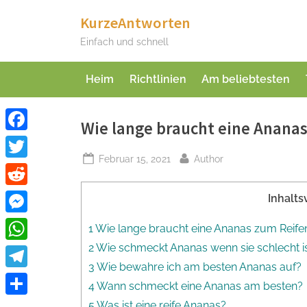
Skip
KurzeAntworten
to
Einfach und schnell
content
Heim
Richtlinien
Am beliebtesten
Wie lange braucht eine Anana
Facebook
Posted
By
Februar 15, 2021
Author
Twitter
on
Reddit
Inhalts
Messenger
1 Wie lange braucht eine Ananas zum Reife
2 Wie schmeckt Ananas wenn sie schlecht i
WhatsApp
3 Wie bewahre ich am besten Ananas auf?
Telegram
4 Wann schmeckt eine Ananas am besten?
Teilen
5 Was ist eine reife Ananas?