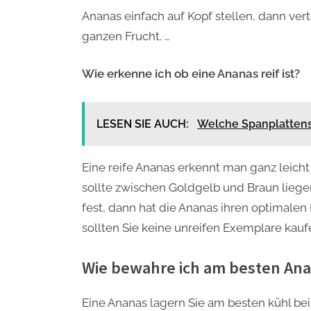
Ananas einfach auf Kopf stellen, dann ver
ganzen Frucht. …
Wie erkenne ich ob eine Ananas reif ist?
LESEN SIE AUCH:
Welche Spanplattens
Eine reife Ananas erkennt man ganz leicht
sollte zwischen Goldgelb und Braun liegen
fest, dann hat die Ananas ihren optimalen 
sollten Sie keine unreifen Exemplare kauf
Wie bewahre ich am besten Ana
Eine Ananas lagern Sie am besten kühl bei