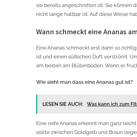
sie bereits angeschnitten ist. Sie können di
nicht lange haltbar ist. Auf diese Weise h
Wann schmeckt eine Ananas am
Eine Ananas schmeckt erst dann so richtig 
ist und einen süßlichen Duft verströmt. Um
am besten am Blütenboden. Wenn er fruchtig
Wie sieht man dass eine Ananas gut ist?
LESEN SIE AUCH:
Was kann ich zum Fi
Eine reife Ananas erkennt man ganz leicht
sollte zwischen Goldgelb und Braun liegen