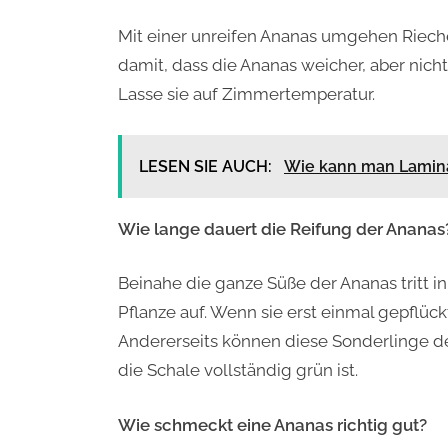
Mit einer unreifen Ananas umgehen Rieche
damit, dass die Ananas weicher, aber nicht 
Lasse sie auf Zimmertemperatur.
LESEN SIE AUCH:
Wie kann man Lamina
Wie lange dauert die Reifung der Ananas
Beinahe die ganze Süße der Ananas tritt i
Pflanze auf. Wenn sie erst einmal gepflück
Andererseits können diese Sonderlinge d
die Schale vollständig grün ist.
Wie schmeckt eine Ananas richtig gut?