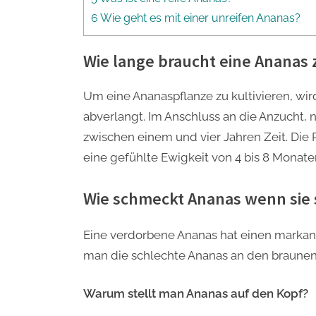
6 Wie geht es mit einer unreifen Ananas?
Wie lange braucht eine Ananas
Um eine Ananaspflanze zu kultivieren, wi
abverlangt. Im Anschluss an die Anzucht,
zwischen einem und vier Jahren Zeit. Die 
eine gefühlte Ewigkeit von 4 bis 8 Monaten
Wie schmeckt Ananas wenn sie s
Eine verdorbene Ananas hat einen marka
man die schlechte Ananas an den braunen
Warum stellt man Ananas auf den Kopf?