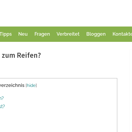
Tipps
Neu
Fragen
Verbreitet
Bloggen
Kontakt
s zum Reifen?
verzeichnis
[
hide
]
n?
st?