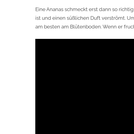
Eine Ananas schmeckt erst dann so richtig 
ist und einen süßlichen Duft verströmt. Um
am besten am Blütenboden. Wenn er fruchtig