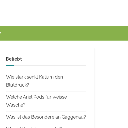
e
Beliebt
Wie stark senkt Kalium den
Blutdruck?
Welche Ariel Pods fur weisse
Wasche?
Was ist das Besondere an Gaggenau?