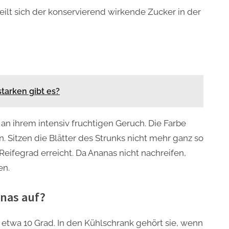
teilt sich der konservierend wirkende Zucker in der
tarken gibt es?
 an ihrem intensiv fruchtigen Geruch. Die Farbe
. Sitzen die Blätter des Strunks nicht mehr ganz so
Reifegrad erreicht. Da Ananas nicht nachreifen,
en.
nas auf?
 etwa 10 Grad. In den Kühlschrank gehört sie, wenn