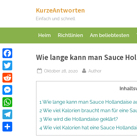
Skip
KurzeAntworten
to
Einfach und schnell
content
Heim
Richtlinien
Am beliebtesten
Wie lange kann man Sauce Ho
Facebook
Posted
By
Oktober 28, 2020
Author
Twitter
on
Reddit
Inhalts
Messenger
1 Wie lange kann man Sauce Hollandaise 
2 Wie viel Kalorien braucht man für eine S
WhatsApp
3 Wie wird die Hollandaise geklärt?
Telegram
4 Wie viel Kalorien hat eine Sauce Hollanda
Teilen