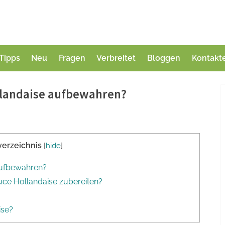
Tipps
Neu
Fragen
Verbreitet
Bloggen
Kontakt
llandaise aufbewahren?
verzeichnis
[
hide
]
aufbewahren?
auce Hollandaise zubereiten?
ise?