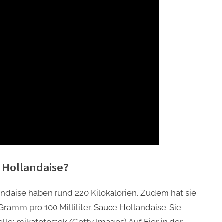
e Hollandaise?
landaise haben rund 220 Kilokalorien. Zudem hat sie
 Gramm pro 100 Milliliter. Sauce Hollandaise: Sie
lle: mikafotostok/Getty Images) Auf Eier in der