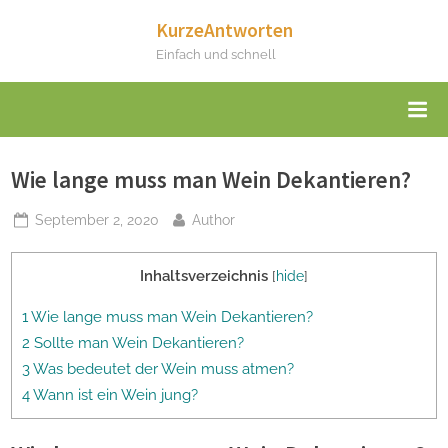
Skip
KurzeAntworten
to
Einfach und schnell
content
Wie lange muss man Wein Dekantieren?
Posted
By
September 2, 2020
Author
on
Inhaltsverzeichnis
[
hide
]
1 Wie lange muss man Wein Dekantieren?
2 Sollte man Wein Dekantieren?
3 Was bedeutet der Wein muss atmen?
4 Wann ist ein Wein jung?