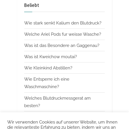
v
x
Beliebt
i
t
o
P
Wie stark senkt Kalium den Blutdruck?
u
o
s
s
Welche Ariel Pods fur weisse Wasche?
P
t
Was ist das Besondere an Gaggenau?
o
:
Was ist Kweichow moutai?
s
t
Wie Kleinkind Abstillen?
:
Wie Entsperre ich eine
Waschmaschine?
Welches Blutdruckmessgerat am
besten?
Wann mit Himbeerblattertee beginnen?
Wir verwenden Cookies auf unserer Website, um Ihnen
die relevanteste Erfahrung zu bieten, indem wir uns an
Kann man Arbeitsspeicher kombinieren?