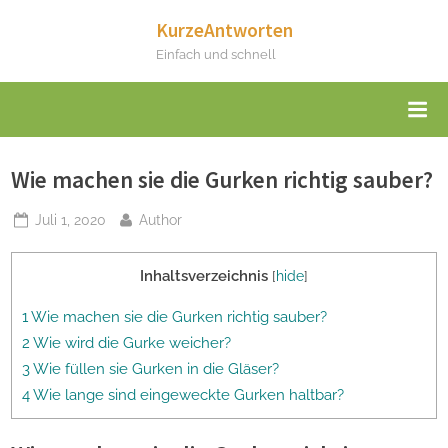
Skip
KurzeAntworten
to
Einfach und schnell
content
Wie machen sie die Gurken richtig sauber?
Posted
By
Juli 1, 2020
Author
on
Inhaltsverzeichnis
[
hide
]
1 Wie machen sie die Gurken richtig sauber?
2 Wie wird die Gurke weicher?
3 Wie füllen sie Gurken in die Gläser?
4 Wie lange sind eingeweckte Gurken haltbar?