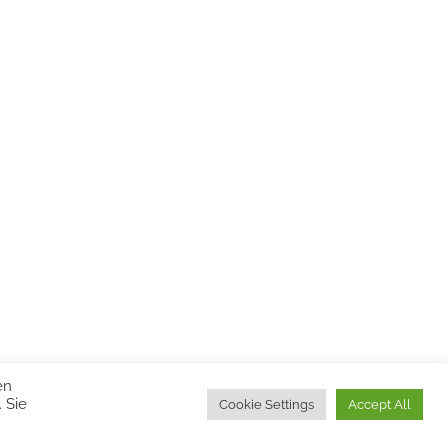
en
 Sie
Cookie Settings
Accept All
ss theme