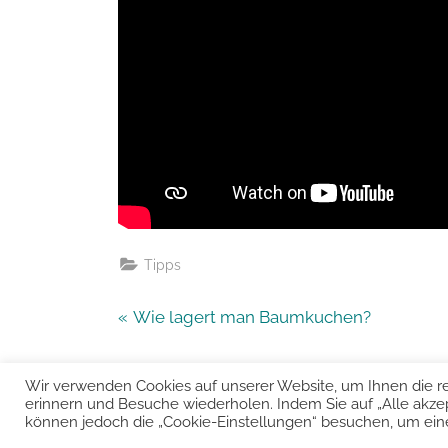
Tipps
Beitragsnavigation
P
Wie lagert man Baumkuchen?
r
e
Wir verwenden Cookies auf unserer Website, um Ihnen die re
v
erinnern und Besuche wiederholen. Indem Sie auf „Alle akze
Urheber
können jedoch die „Cookie-Einstellungen“ besuchen, um eine k
i