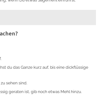
tung, wenn Du etwas Sägemehl einrührst.
machen?
.
t du das Ganze kurz auf, bis eine dickflüssige
zu sehen sind.
ssig geraten ist, gib noch etwas Mehl hinzu.