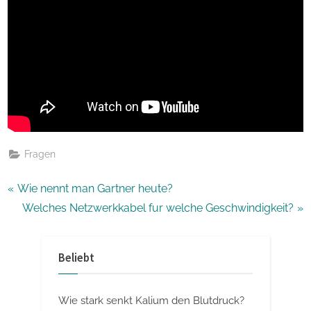
Fragen
Beitragsnavigation
P
Wie nennt man Gartner heute?
r
N
Welches Netzwerkkabel fur welche Geschwindigkeit?
e
e
v
x
Beliebt
i
t
o
P
Wie stark senkt Kalium den Blutdruck?
u
o