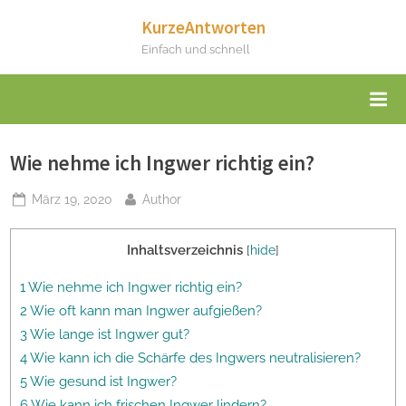
Skip
KurzeAntworten
to
Einfach und schnell
content
Wie nehme ich Ingwer richtig ein?
Posted
By
März 19, 2020
Author
on
Inhaltsverzeichnis
[
hide
]
1 Wie nehme ich Ingwer richtig ein?
2 Wie oft kann man Ingwer aufgießen?
3 Wie lange ist Ingwer gut?
4 Wie kann ich die Schärfe des Ingwers neutralisieren?
5 Wie gesund ist Ingwer?
6 Wie kann ich frischen Ingwer lindern?