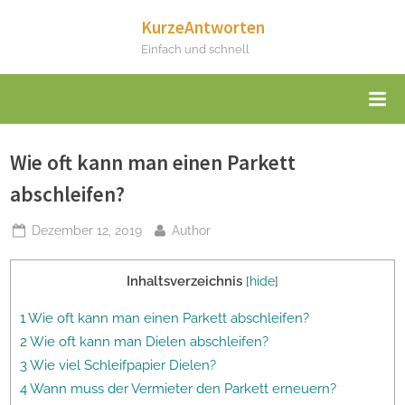
Skip
KurzeAntworten
to
Einfach und schnell
content
Wie oft kann man einen Parkett
abschleifen?
Posted
By
Dezember 12, 2019
Author
on
Inhaltsverzeichnis
[
hide
]
1 Wie oft kann man einen Parkett abschleifen?
2 Wie oft kann man Dielen abschleifen?
3 Wie viel Schleifpapier Dielen?
4 Wann muss der Vermieter den Parkett erneuern?