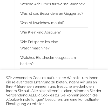
s
s
Welche Ariel Pods fur weisse Wasche?
P
t
Was ist das Besondere an Gaggenau?
o
:
Was ist Kweichow moutai?
s
t
Wie Kleinkind Abstillen?
:
Wie Entsperre ich eine
Waschmaschine?
Welches Blutdruckmessgerat am
besten?
Wann mit Himbeerblattertee beginnen?
Wir verwenden Cookies auf unserer Website, um Ihnen
die relevanteste Erfahrung zu bieten, indem wir uns an
Kann man Arbeitsspeicher kombinieren?
Ihre Präferenzen erinnern und Besuche wiederholen.
Indem Sie auf „Alle akzeptieren“ klicken, stimmen Sie der
Was ist das Besondere an Smeg?
Verwendung ALLER Cookies zu. Sie können jedoch die
„Cookie-Einstellungen“ besuchen, um eine kontrollierte
Einwilligung zu erteilen.