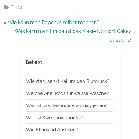
Tipps
Beitragsnavigation
P
Wie kann man Popcorn selber machen?
r
N
Was kann man tun damit das Make-Up nicht Cakey
e
e
aussieht?
v
x
i
t
Beliebt
o
P
u
o
Wie stark senkt Kalium den Blutdruck?
s
s
P
t
Welche Ariel Pods fur weisse Wasche?
o
:
Was ist das Besondere an Gaggenau?
s
Was ist Kweichow moutai?
t
:
Wie Kleinkind Abstillen?