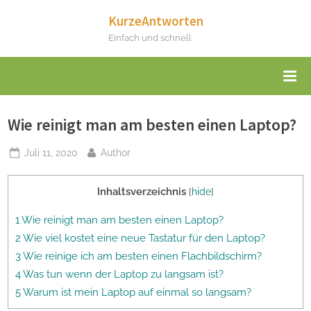
Skip
KurzeAntworten
to
Einfach und schnell
content
Wie reinigt man am besten einen Laptop?
Posted
By
Juli 11, 2020
Author
on
Inhaltsverzeichnis
[
hide
]
1 Wie reinigt man am besten einen Laptop?
2 Wie viel kostet eine neue Tastatur für den Laptop?
3 Wie reinige ich am besten einen Flachbildschirm?
4 Was tun wenn der Laptop zu langsam ist?
5 Warum ist mein Laptop auf einmal so langsam?