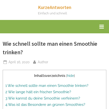
Skip
KurzeAntworten
to
Einfach und schnell
content
Wie schnell sollte man einen Smoothie
trinken?
Posted
By
April 16, 2020
Author
on
Inhaltsverzeichnis
[
hide
]
1 Wie schnell sollte man einen Smoothie trinken?
2 Wie lange hält ein frischer Smoothie?
3 Wie kannst du deine Smoothie verfeinern?
4 Was ist das Besondere an grünen Smoothies?