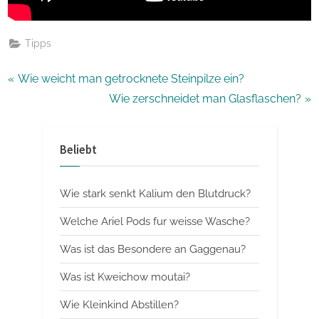
Tipps
Beitragsnavigation
P
Wie weicht man getrocknete Steinpilze ein?
r
N
Wie zerschneidet man Glasflaschen?
e
e
v
x
Beliebt
i
t
o
P
Wie stark senkt Kalium den Blutdruck?
u
o
s
s
Welche Ariel Pods fur weisse Wasche?
P
t
Was ist das Besondere an Gaggenau?
o
:
Was ist Kweichow moutai?
s
t
Wie Kleinkind Abstillen?
: