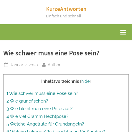
Skip
KurzeAntworten
to
Einfach und schnell
content
Wie schwer muss eine Pose sein?
Posted
By
Januar 2, 2020
Author
on
Inhaltsverzeichnis
[
hide
]
1 Wie schwer muss eine Pose sein?
2 Wie grundfischen?
3 Wie bleibt man eine Pose aus?
4 Wie viel Gramm Hechtpose?
5 Welche Angelrute für Grundangeln?
6 Welche hakengröße braucht man für Karpfen?