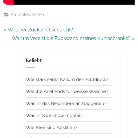
Am beliebtesten
Beitragsnavigation
P
Welcher Zucker ist schlecht?
r
N
Warum vereist die Ruckwand meines Kuhlschranks?
e
e
v
x
Beliebt
i
t
o
P
Wie stark senkt Kalium den Blutdruck?
u
o
s
s
Welche Ariel Pods fur weisse Wasche?
P
t
Was ist das Besondere an Gaggenau?
o
:
Was ist Kweichow moutai?
s
t
Wie Kleinkind Abstillen?
: