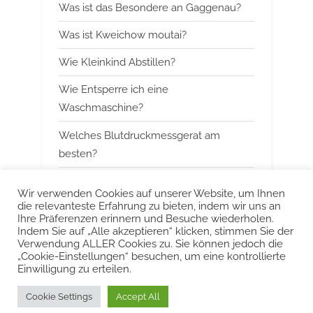
Was ist das Besondere an Gaggenau?
t
Was ist Kweichow moutai?
:
Wie Kleinkind Abstillen?
Wie Entsperre ich eine
Waschmaschine?
Welches Blutdruckmessgerat am
besten?
Wann mit Himbeerblattertee beginnen?
Wir verwenden Cookies auf unserer Website, um Ihnen
die relevanteste Erfahrung zu bieten, indem wir uns an
Kann man Arbeitsspeicher kombinieren?
Ihre Präferenzen erinnern und Besuche wiederholen.
Indem Sie auf „Alle akzeptieren“ klicken, stimmen Sie der
Was ist das Besondere an Smeg?
Verwendung ALLER Cookies zu. Sie können jedoch die
„Cookie-Einstellungen“ besuchen, um eine kontrollierte
Einwilligung zu erteilen.
Urheberrecht © 2022 KurzeAntworten
Cookie Settings
Accept All
Powered by
PressBook Blog WordPress theme