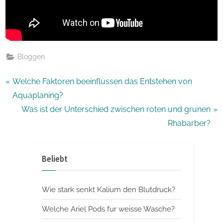
Bloggen
Beitragsnavigation
P
Welche Faktoren beeinflussen das Entstehen von
r
Aquaplaning?
e
N
Was ist der Unterschied zwischen roten und grunen
v
e
Rhabarber?
i
x
o
t
Beliebt
u
P
s
o
Wie stark senkt Kalium den Blutdruck?
P
s
o
t
Welche Ariel Pods fur weisse Wasche?
s
: