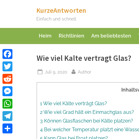
Skip
KurzeAntworten
to
Einfach und schnell
content
Heim
Richtlinien
Am beliebtesten
Wie viel Kalte vertragt Glas?
Facebook
Posted
By
Juli 9, 2020
Author
Twitter
on
Reddit
Inhalts
Messenger
1 Wie viel Kälte verträgt Glas?
2 Wie viel Grad hält ein Einmachglas aus?
WhatsApp
3 Können Glasflaschen bei Kälte platzen?
Telegram
4 Bei welcher Temperatur platzt eine Wass
Teilen
5 Kann Glas bei Frost platzen?