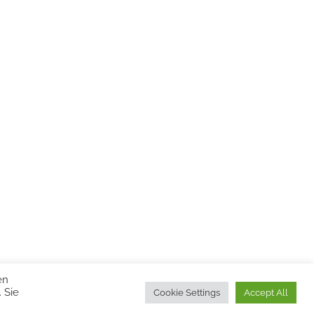
en
 Sie
Cookie Settings
Accept All
ss theme