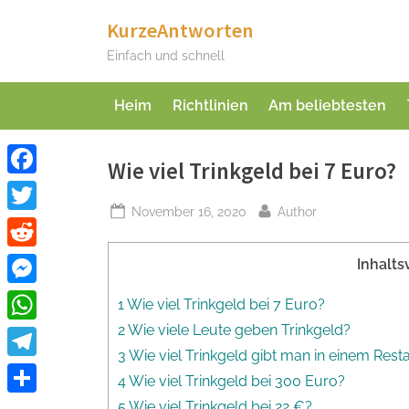
Skip
KurzeAntworten
to
Einfach und schnell
content
Heim
Richtlinien
Am beliebtesten
Wie viel Trinkgeld bei 7 Euro?
Facebook
Posted
By
November 16, 2020
Author
Twitter
on
Reddit
Inhalts
Messenger
1 Wie viel Trinkgeld bei 7 Euro?
2 Wie viele Leute geben Trinkgeld?
WhatsApp
3 Wie viel Trinkgeld gibt man in einem Rest
Telegram
4 Wie viel Trinkgeld bei 300 Euro?
Teilen
5 Wie viel Trinkgeld bei 22 €?