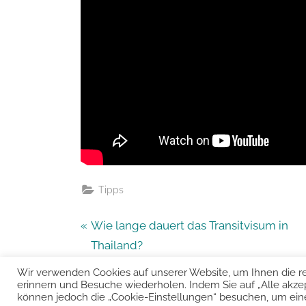
Tipps
Beitragsnavigation
P
Wie lange dauert das Transitvisum in
r
Thailand?
e
Wir verwenden Cookies auf unserer Website, um Ihnen die re
v
erinnern und Besuche wiederholen. Indem Sie auf „Alle akze
Urheber
können jedoch die „Cookie-Einstellungen“ besuchen, um eine k
i