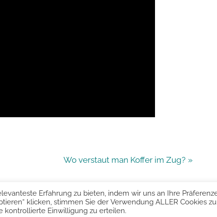
N
Wo verstaut man Koffer im Zug?
e
x
levanteste Erfahrung zu bieten, indem wir uns an Ihre Präferenz
t
ptieren“ klicken, stimmen Sie der Verwendung ALLER Cookies zu.
recht © 2022 KurzeAntworten
Powered by
PressBook Blog WordPre
ontrollierte Einwilligung zu erteilen.
P