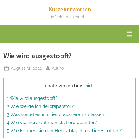
Skip
KurzeAntworten
to
Einfach und schnell
content
Wie wird ausgestopft?
Posted
By
August 31, 2021
Author
on
Inhaltsverzeichnis
[
hide
]
1 Wie wird ausgestopft?
2 Wie werde ich tierpräparator?
3 Was kostet es ein Tier präparieren zu lassen?
4 Wie viel verdient man als tierpräparator?
5 Wie können sie den Herzschlag ihres Tieres fühlen?