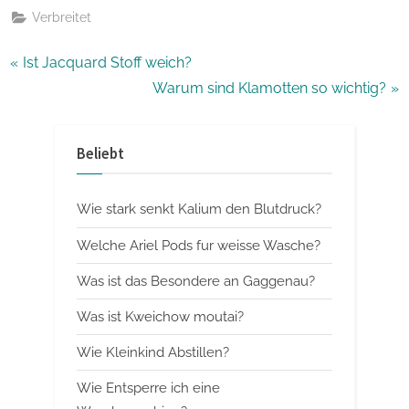
Verbreitet
Beitragsnavigation
P
Ist Jacquard Stoff weich?
r
N
Warum sind Klamotten so wichtig?
e
e
v
x
Beliebt
i
t
o
P
Wie stark senkt Kalium den Blutdruck?
u
o
s
s
Welche Ariel Pods fur weisse Wasche?
P
t
Was ist das Besondere an Gaggenau?
o
:
Was ist Kweichow moutai?
s
t
Wie Kleinkind Abstillen?
:
Wie Entsperre ich eine