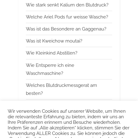
Wie stark senkt Kalium den Blutdruck?
u
o
s
s
Welche Ariel Pods fur weisse Wasche?
P
t
Was ist das Besondere an Gaggenau?
o
:
Was ist Kweichow moutai?
s
t
Wie Kleinkind Abstillen?
:
Wie Entsperre ich eine
Waschmaschine?
Welches Blutdruckmessgerat am
besten?
Wann mit Himbeerblattertee beginnen?
Wir verwenden Cookies auf unserer Website, um Ihnen
die relevanteste Erfahrung zu bieten, indem wir uns an
Kann man Arbeitsspeicher kombinieren?
Ihre Präferenzen erinnern und Besuche wiederholen.
Indem Sie auf „Alle akzeptieren“ klicken, stimmen Sie der
Was ist das Besondere an Smeg?
Verwendung ALLER Cookies zu. Sie können jedoch die